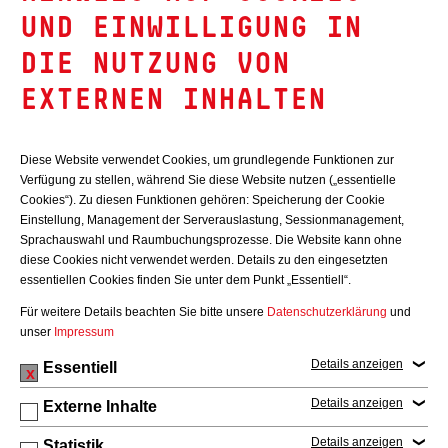
Personenzahl (max. 199)
*
UND EINWILLIGUNG IN
DIE NUTZUNG VON
EXTERNEN INHALTEN
Nachricht
Diese Website verwendet Cookies, um grundlegende Funktionen zur
Verfügung zu stellen, während Sie diese Website nutzen („essentielle
Cookies“). Zu diesen Funktionen gehören: Speicherung der Cookie
Einstellung, Management der Serverauslastung, Sessionmanagement,
Sprachauswahl und Raumbuchungsprozesse. Die Website kann ohne
diese Cookies nicht verwendet werden. Details zu den eingesetzten
essentiellen Cookies finden Sie unter dem Punkt „Essentiell“.
Für weitere Details beachten Sie bitte unsere
Datenschutzerklärung
und
unser
Impressum
Details anzeigen
Essentiell
Ich habe die Datenschutzbedingungen gelesen und
Details anzeigen
Externe Inhalte
akzeptiere diese.
*
Zur Datenschutzerklärung
Details anzeigen
Statistik