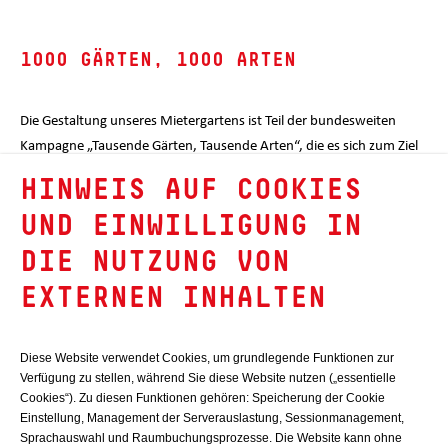
1000 GÄRTEN, 1000 ARTEN
Die Gestaltung unseres Mietergartens ist Teil der bundesweiten
Kampagne „Tausende Gärten, Tausende Arten“, die es sich zum Ziel
gesetzt hat, die Biodiversität in Gärten zu fördern. Durch die Anlage
HINWEIS AUF COOKIES
und Pflege von naturnahen Gärten und Grünflächen wird ein
UND EINWILLIGUNG IN
wichtiger Beitrag zum Schutz heimischer Tiere und Pflanzen
geleistet. So entsteht eine biologisch vielfältige heimische Flora und
DIE NUTZUNG VON
Fauna.
EXTERNEN INHALTEN
Gemeinsam möchten wir mit diesem Projekt einen Beitrag gegen
das Insektensterben und für den Artenschutz leisten!
BITTE WÄHLEN
Diese Website verwendet Cookies, um grundlegende Funktionen zur
Verfügung zu stellen, während Sie diese Website nutzen („essentielle
Cookies“). Zu diesen Funktionen gehören: Speicherung der Cookie
Einstellung, Management der Serverauslastung, Sessionmanagement,
PROJEKTPARTNER
Sprachauswahl und Raumbuchungsprozesse. Die Website kann ohne