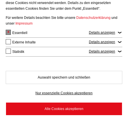
diese Cookies nicht verwendet werden. Details zu den eingesetzten
essentiellen Cookies finden Sie unter dem Punkt „Essentiell“.
RAUMFABRIK DURLACH
Für weitere Details beachten Sie bitte unsere
Datenschutzerklärung
und
unser
Impressum
Details anzeigen
Essentiell
Alle
Recht/Finanzen/Beratung
Dienstleistungen
Details anzeigen
Externe Inhalte
Handwerk
Gastronomie
IT
Details anzeigen
Statistik
Sortieren nach
nach Gebäude
alphabetisch
WEITERFÜHRENDE LINKS
BAU 1
Auswahl speichern und schließen
Durlacher Pestoria
Nur essenzielle Cookies akzeptieren
sensaru GmbH
Alle Cookies akzeptieren
Cookie-Hinweis
BAU 10