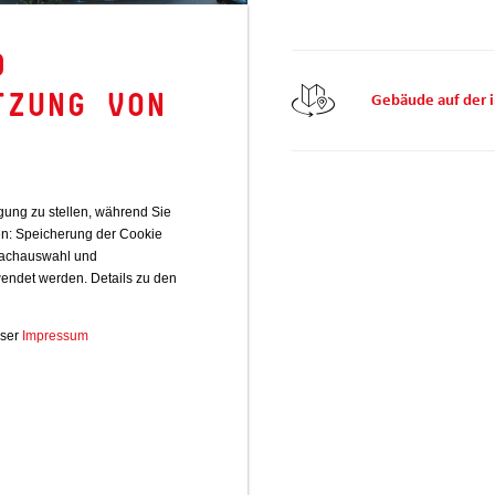
D
TZUNG VON
Gebäude auf der i
Bau 30
ung zu stellen, während Sie
en: Speicherung der Cookie
rachauswahl und
endet werden. Details zu den
ser
Impressum
Bau 31b