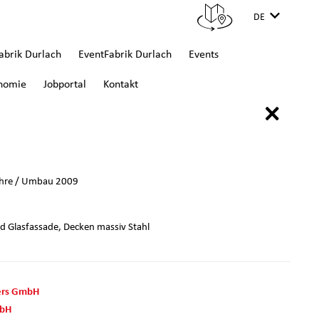
DE
brik Durlach
EventFabrik Durlach
Events
nomie
Jobportal
Kontakt
×
ahre / Umbau 2009
nd Glasfassade, Decken massiv Stahl
ers GmbH
mbH