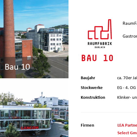
RaumFa
Gastro
BAU 10
Bau 10
Baujahr
ca. 70er J
Stockwerke
EG - 4. OG
Konstruktion
Klinker- u
Firmen
LEA Partn
Select G