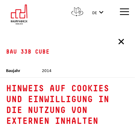
DE
×
BAU 33B CUBE
Baujahr
2014
Stockwerke
1. - 2. OG
HINWEIS AUF COOKIES
Konstruktion
UND EINWILLIGUNG IN
DIE NUTZUNG VON
Firmen
Cognex Germany
EXTERNEN INHALTEN