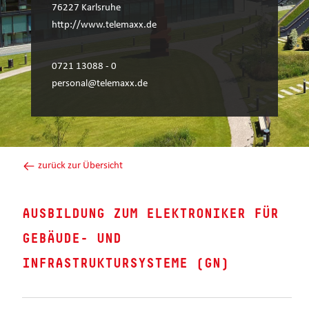
76227 Karlsruhe
http://www.telemaxx.de
0721 13088 - 0
personal@telemaxx.de
zurück zur Übersicht
AUSBILDUNG ZUM ELEKTRONIKER FÜR
GEBÄUDE- UND
INFRASTRUKTURSYSTEME (GN)