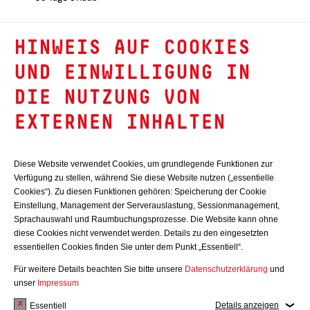
HINWEIS AUF COOKIES
INTERESSIERT?
UND EINWILLIGUNG IN
Dann freuen wir uns über deine aussagekräftige Bewerbung
DIE NUTZUNG VON
(Anschreiben, Lebenslauf und Zeugnisse) direkt über den Button
EXTERNEN INHALTEN
„Jetzt bewerben“.
Für Rückfragen vorab steht Dir Julia Vattrodt unter Tel.: 0721 /
Diese Website verwendet Cookies, um grundlegende Funktionen zur
130 88 – 604 gerne zur Verfügung.
Verfügung zu stellen, während Sie diese Website nutzen („essentielle
Cookies“). Zu diesen Funktionen gehören: Speicherung der Cookie
Bei uns zählen Persönlichkeit, Kompetenz und Teamgeist –
Einstellung, Management der Serverauslastung, Sessionmanagement,
unabhängig von Geschlecht, Herkunft oder Hintergrund. Wir
Sprachauswahl und Raumbuchungsprozesse. Die Website kann ohne
freuen uns auf Dich!
diese Cookies nicht verwendet werden. Details zu den eingesetzten
essentiellen Cookies finden Sie unter dem Punkt „Essentiell“.
Für weitere Details beachten Sie bitte unsere
Datenschutzerklärung
und
Weitere Stellenangebote
unser
Impressum
Details anzeigen
Essentiell