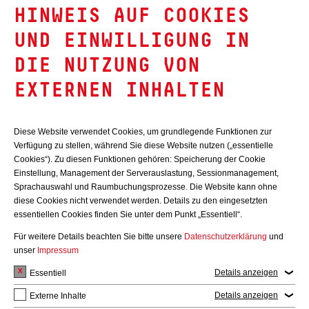
HINWEIS AUF COOKIES
INTERESSIERT?
UND EINWILLIGUNG IN
Dann freuen wir uns über deine aussagekräftige Bewerbung
DIE NUTZUNG VON
(Anschreiben, Lebenslauf und Zeugnisse) direkt über den Button
EXTERNEN INHALTEN
„Jetzt bewerben“ oder per Mail an zukunft@telemaxx.de.
Für Rückfragen vorab steht Dir Julia Vattrodt unter Tel.: 0721 /
Diese Website verwendet Cookies, um grundlegende Funktionen zur
130 88 – 604 gerne zur Verfügung.
Verfügung zu stellen, während Sie diese Website nutzen („essentielle
Cookies“). Zu diesen Funktionen gehören: Speicherung der Cookie
Bei uns zählen Persönlichkeit, Kompetenz und Teamgeist –
Einstellung, Management der Serverauslastung, Sessionmanagement,
unabhängig von Geschlecht, Herkunft oder Hintergrund. Wir
Sprachauswahl und Raumbuchungsprozesse. Die Website kann ohne
freuen uns auf Dich!
diese Cookies nicht verwendet werden. Details zu den eingesetzten
essentiellen Cookies finden Sie unter dem Punkt „Essentiell“.
Für weitere Details beachten Sie bitte unsere
Datenschutzerklärung
und
Weitere Stellenangebote
unser
Impressum
Details anzeigen
Essentiell
Hier finden Sie weitere Stellenanzeigen von TelemaxX
Details anzeigen
Externe Inhalte
Telekommunikation GmbH