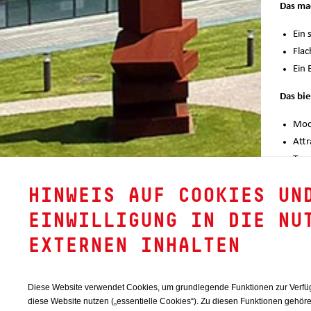
Das ma
Ein 
Flac
Ein 
Das bie
Mode
Attr
Team
Work
HINWEIS AUF COOKIES UN
INTE
EINWILLIGUNG IN DIE NU
Dann se
EXTERNEN INHALTEN
Für Rüc
BEI 
HERK
Diese Website verwendet Cookies, um grundlegende Funktionen zur Verfüg
diese Website nutzen („essentielle Cookies“). Zu diesen Funktionen gehör