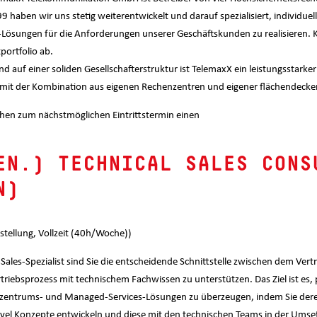
99 haben wir uns stetig weiterentwickelt und darauf spezialisiert, indivi
-Lösungen für die Anforderungen unserer Geschäftskunden zu realisieren.
ortfolio ab.
nd auf einer soliden Gesellschafterstruktur ist TelemaxX ein leistungsstarker 
mit der Kombination aus eigenen Rechenzentren und eigener flächendecken
hen zum nächstmöglichen Eintrittstermin einen
EN.) TECHNICAL SALES CONS
N)
stellung, Vollzeit (40h/Woche))
-Sales-Spezialist sind Sie die entscheidende Schnittstelle zwischen dem Ver
triebsprozess mit technischem Fachwissen zu unterstützen. Das Ziel ist e
zentrums- und Managed-Services-Lösungen zu überzeugen, indem Sie dere
vel Konzepte entwickeln und diese mit den technischen Teams in der Umset