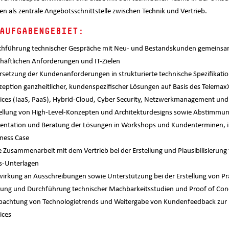
en als zentrale Angebotsschnittstelle zwischen Technik und Vertrieb.
AUFGABENGEBIET:
hführung technischer Gespräche mit Neu- und Bestandskunden gemeinsam m
häftlichen Anforderungen und IT-Zielen
setzung der Kundenanforderungen in strukturierte technische Spezifikati
eption ganzheitlicher, kundenspezifischer Lösungen auf Basis des TelemaxX
ices (IaaS, PaaS), Hybrid-Cloud, Cyber Security, Netzwerkmanagement und
ellung von High-Level-Konzepten und Architekturdesigns sowie Abstimmu
entation und Beratung der Lösungen in Workshops und Kundenterminen, in
ness Case
 Zusammenarbeit mit dem Vertrieb bei der Erstellung und Plausibilisierun
s-Unterlagen
irkung an Ausschreibungen sowie Unterstützung bei der Erstellung von P
ung und Durchführung technischer Machbarkeitsstudien und Proof of Concep
achtung von Technologietrends und Weitergabe von Kundenfeedback zur m
ices