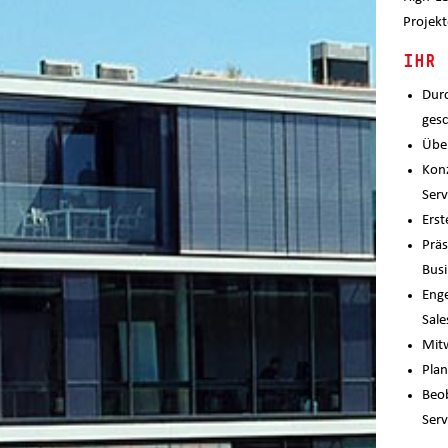
Projekt
IHR 
Durc
gesc
Über
Konz
Serv
Erst
Präs
Busi
Enge
Sale
Mitw
Plan
Beob
Serv