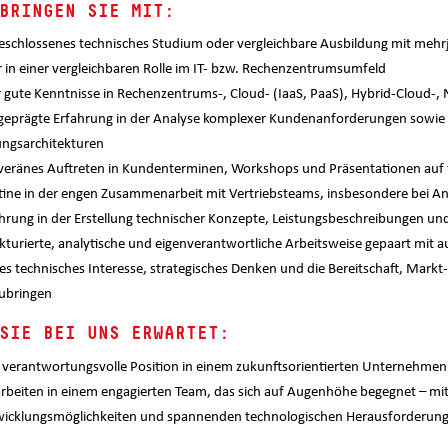
BRINGEN SIE MIT:
schlossenes technisches Studium oder vergleichbare Ausbildung mit mehrjä
 in einer vergleichbaren Rolle im IT- bzw. Rechenzentrumsumfeld
 gute Kenntnisse in Rechenzentrums-, Cloud- (IaaS, PaaS), Hybrid-Cloud
eprägte Erfahrung in der Analyse komplexer Kundenanforderungen sowie i
ngsarchitekturen
eränes Auftreten in Kundenterminen, Workshops und Präsentationen auf f
ine in der engen Zusammenarbeit mit Vertriebsteams, insbesondere bei 
hrung in der Erstellung technischer Konzepte, Leistungsbeschreibungen u
kturierte, analytische und eigenverantwortliche Arbeitsweise gepaart mit
s technisches Interesse, strategisches Denken und die Bereitschaft, Markt
ubringen
SIE BEI UNS ERWARTET:
 verantwortungsvolle Position in einem zukunftsorientierten Unternehmen
arbeiten in einem engagierten Team, das sich auf Augenhöhe begegnet – m
wicklungsmöglichkeiten und spannenden technologischen Herausforderun