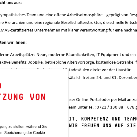
cht uns aus:
sympathisches Team und eine offene Arbeitsatmosphäre – geprägt von Res
he Hierarchien und eine regionale Gesellschafterstruktur, die schnelle Ents
EMAS-zertifiziertes Unternehmen mit klarer Verantwortung für eine nachha
ten wir Ihnen:
rne Arbeitsplätze: Neue, moderne Räumlichkeiten, IT-Equipment und ein
aktive Benefits: JobBike, betriebliche Altersvorsorge, kostenlose Getränke, 
events, kostenlose Parkplätze und E-Ladesäulen direkt vor der Haustür
-Life-Balance: 30 Tage Urlaub und zusätzlich frei am 24. und 31. Dezembe
D
RESSIERT?
TZUNG VON
nden Sie uns Ihre Bewerbung über unser Online-Portal oder per Mail an 
kfragen vorab steht Ihnen unser HR-Team unter Tel.: 0721 / 130 88 – 678 
UNS ZÄHLEN PERSÖNLICHKEIT, KOMPETENZ UND TEAM
UNFT ODER HINTERGRUND. WIR FREUEN UNS AUF SIE
ung zu stellen, während Sie
en: Speicherung der Cookie