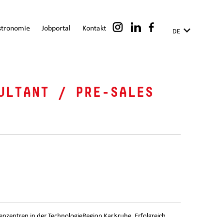
stronomie
Jobportal
Kontakt
DE
ULTANT / PRE-SALES
nzentren in der TechnologieRegion Karlsruhe. Erfolgreich