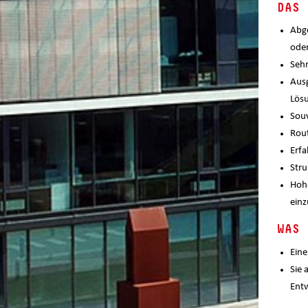
DAS 
Abge
oder
Sehr
Ausg
Lösu
Souv
Rout
Erfa
Stru
Hohe
einz
WAS 
Eine
Sie 
Ent