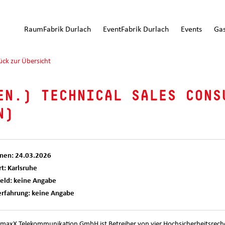
RaumFabrik Durlach
EventFabrik Durlach
Events
Ga
ück zur Übersicht
EN.) TECHNICAL SALES CONS
N)
enen: 24.03.2026
t: Karlsruhe
feld: keine Angabe
erfahrung: keine Angabe
emaxX Telekommunikation GmbH ist Betreiber von vier Hochsicherheitsreche