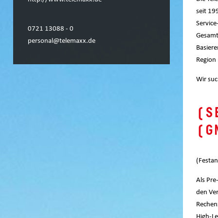
seit 19
Service
0721 13088 - 0
Gesamtp
personal@telemaxx.de
Basiere
Region 
Wir suc
(S
(G
(Festan
Als Pre
den Ver
Rechen
High-Le