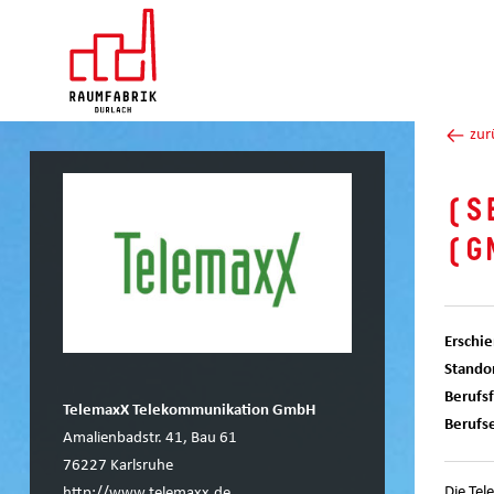
zur
(S
(G
Erschi
Standor
Berufs
TelemaxX Telekommunikation GmbH
Berufs
Amalienbadstr. 41, Bau 61
76227 Karlsruhe
Die Tel
http://www.telemaxx.de